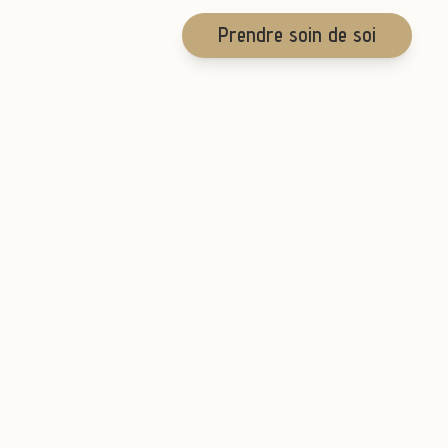
Prendre soin de soi
Les soins
Facialistes
L'Authentique Kobido®
Le KOBIDO, littéralement "voie ancestrale